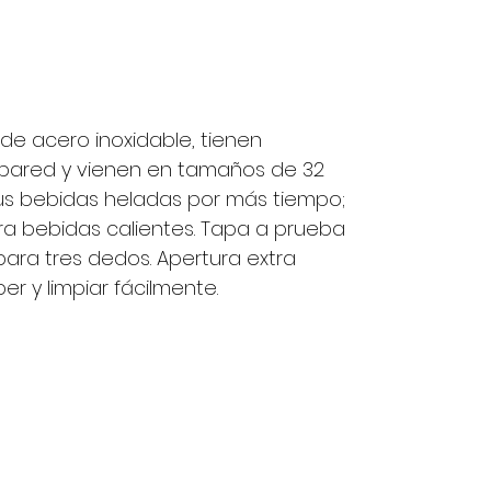
Lo mantiene caliente. Funciona
muy bien para bebidas calientes.
Sello hermético El sello de tapa
resistente se bloquea en el frío
 de acero inoxidable, tienen
 pared y vienen en tamaños de 32
sus bebidas heladas por más tiempo;
ra bebidas calientes. Tapa a prueba
ara tres dedos. Apertura extra
er y limpiar fácilmente.