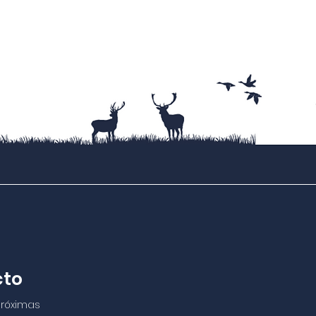
Design and Development by AceBuddy
cto
próximas