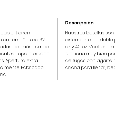
Descripción
idable, tienen
Nuestras botellas son
en en tamaños de 32
aislamiento de doble
eladas por más tiempo;
oz y 40 oz. Mantiene 
ientes. Tapa a prueba
funciona muy bien pa
s. Apertura extra
de fugas con agarre p
ácilmente. Fabricado
ancha para llenar, beb
na.