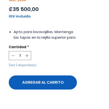
SKU: 2696
Precio
₡35 500,00
IGV incluido
Apto para lavavajillas. Mantenga
las tapas en la rejilla superior para
evitar daños.
Cantidad
*
Aislamiento al vacío de doble
pared Máxima retención de
temperatura y aísla las manos del
frío
Solo 2 disponible(s)
Exterior sin sudor El exterior
permanece seco.
Acero inoxidable 18/8 construcción
AGREGAR AL CARRITO
resistente de acero inoxidable
Mantiene el hielo por más tiempo
Mantiene la temperatura hasta
por 24 horas