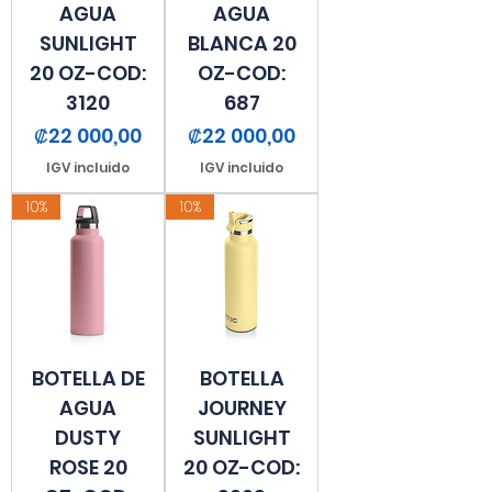
AGUA
AGUA
SUNLIGHT
BLANCA 20
20 OZ-COD:
OZ-COD:
3120
687
Precio
Precio
₡22 000,00
₡22 000,00
IGV incluido
IGV incluido
10%
10%
BOTELLA DE
BOTELLA
AGUA
JOURNEY
DUSTY
SUNLIGHT
ROSE 20
20 OZ-COD: