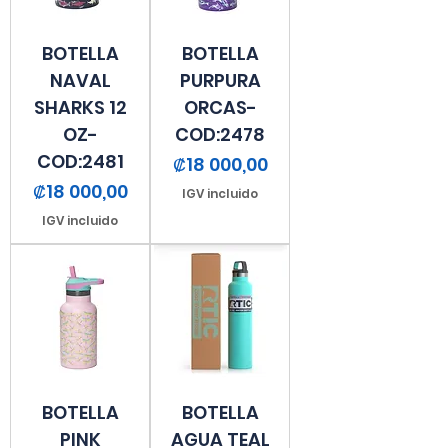
BOTELLA
BOTELLA
NAVAL
PURPURA
SHARKS 12
ORCAS-
OZ-
COD:2478
COD:2481
Precio
₡18 000,00
Precio
₡18 000,00
IGV incluido
IGV incluido
BOTELLA
BOTELLA
PINK
AGUA TEAL