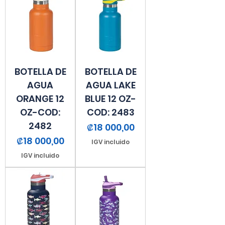
BOTELLA DE
BOTELLA DE
AGUA
AGUA LAKE
ORANGE 12
BLUE 12 OZ-
OZ-COD:
COD: 2483
2482
Precio
₡18 000,00
Precio
₡18 000,00
IGV incluido
IGV incluido