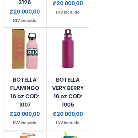
3126
Precio
₡20 000,00
Precio
₡20 000,00
IGV incluido
IGV incluido
BOTELLA
BOTELLA
FLAMINGO
VERY BERRY
16 oz COD:
16 oz COD:
1007
1005
Precio
Precio
₡20 000,00
₡20 000,00
IGV incluido
IGV incluido