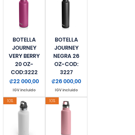
BOTELLA
BOTELLA
JOURNEY
JOURNEY
VERY BERRY
NEGRA 26
20 OZ-
OZ-COD:
COD:3222
3227
Precio
Precio
₡22 000,00
₡26 000,00
IGV incluido
IGV incluido
10%
10%