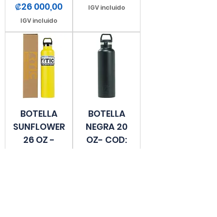
Precio
₡26 000,00
IGV incluido
IGV incluido
BOTELLA
BOTELLA
SUNFLOWER
NEGRA 20
26 OZ -
OZ- COD:
COD: 1030
681
Precio
Precio
₡26 000,00
₡22 000,00
IGV incluido
IGV incluido