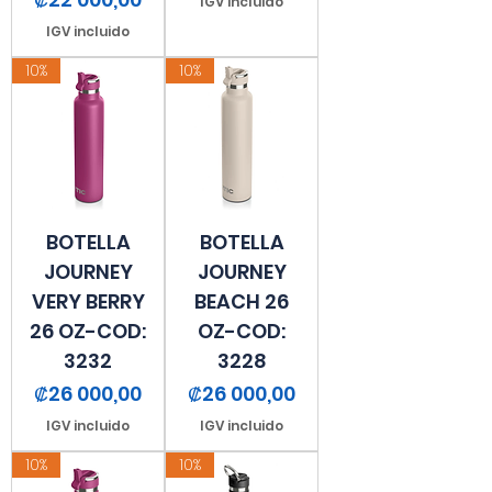
IGV incluido
IGV incluido
10%
10%
BOTELLA
BOTELLA
JOURNEY
JOURNEY
VERY BERRY
BEACH 26
26 OZ-COD:
OZ-COD:
3232
3228
Precio
Precio
₡26 000,00
₡26 000,00
IGV incluido
IGV incluido
10%
10%