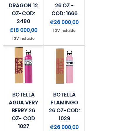
DRAGON 12
26 OZ -
OZ-COD:
COD: 1666
2480
Precio
₡26 000,00
Precio
₡18 000,00
IGV incluido
IGV incluido
BOTELLA
BOTELLA
AGUA VERY
FLAMINGO
BERRY 26
26 OZ-COD:
OZ- COD
1029
1027
Precio
₡26 000,00