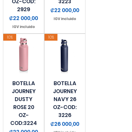
OZ-COD:
3223
2929
Precio
₡22 000,00
Precio
₡22 000,00
IGV incluido
IGV incluido
10%
10%
BOTELLA
BOTELLA
JOURNEY
JOURNEY
DUSTY
NAVY 26
ROSE 20
OZ-COD:
OZ-
3226
COD:3224
Precio
₡26 000,00
Precio
₡22 000,00