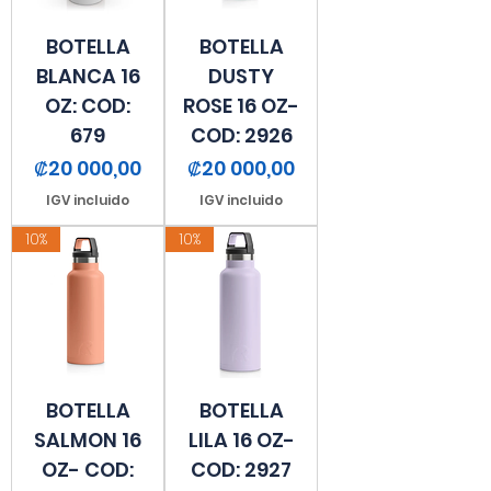
BOTELLA
BOTELLA
BLANCA 16
DUSTY
OZ: COD:
ROSE 16 OZ-
679
COD: 2926
Precio
Precio
₡20 000,00
₡20 000,00
IGV incluido
IGV incluido
10%
10%
BOTELLA
BOTELLA
SALMON 16
LILA 16 OZ-
OZ- COD:
COD: 2927