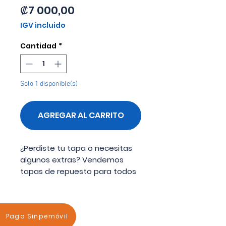
Precio
₡7 000,00
IGV incluido
Cantidad
*
Solo 1 disponible(s)
AGREGAR AL CARRITO
¿Perdiste tu tapa o necesitas
algunos extras? Vendemos
tapas de repuesto para todos
nuestros vasos.
Se adapta a los vasos RTIC de
nuevo estilo con el logotipo del
Pago Sinpemóvil
oso "R". No es compatible con